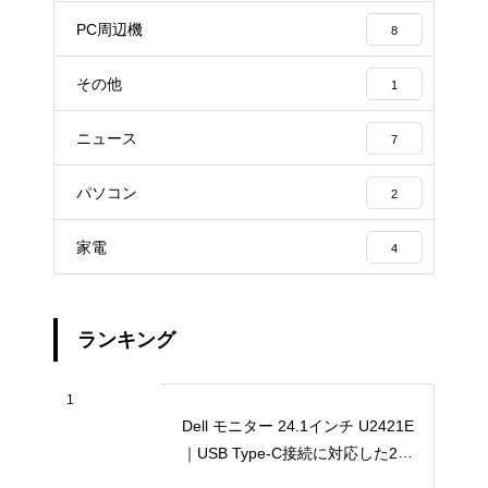
PC周辺機
8
その他
1
ニュース
7
パソコン
2
家電
4
ランキング
1
Dell モニター 24.1インチ U2421E
｜USB Type-C接続に対応した24
型WUXGA液晶